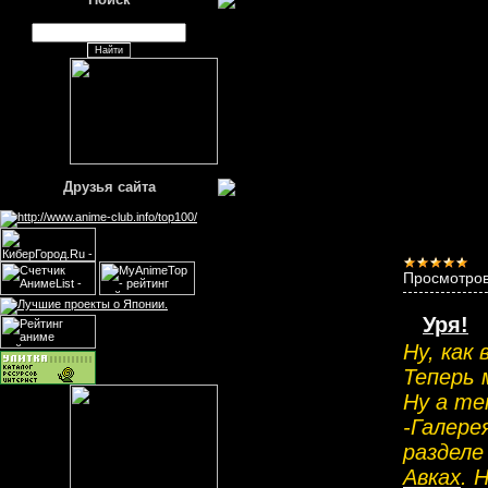
Друзья сайта
Просмотров
Уря!
Ну, как 
Теперь 
Ну а те
-Галере
раздел
Авках
. 