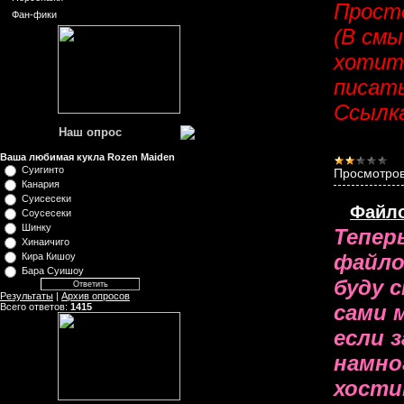
Просто
Фан-фики
(В смы
хотите
писать
Ссылк
Наш опрос
Ваша любимая кукла Rozen Maiden
Суигинто
Просмотров
Канария
Суисесеки
Файло
Соусесеки
Шинку
Тепер
Хинаичиго
файло
Кира Кишоу
Бара Суишоу
буду 
Результаты
|
Архив опросов
сами 
Всего ответов:
1415
если 
намно
хости