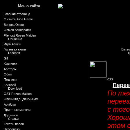
Меню сайта
Главная страница
О сайте Alice Game
Вопрос/Ответ
Обмен баннерами
Filehost Rozen Maiden
Общение
Игра Алисы
Вы в
Гостевая книга
Г
Галерея
Gif
Картинки
Аватары
Обои
RSS
Подписи
Перее
Косплей
Download
По тех
OST Rozen Maiden
переез
Опенинги,эндинги,AMV
Артбуки
с того
Приятные мелочи
Додзинси
Хороша
Статьи
этом с
Тексты песен
Персонажи