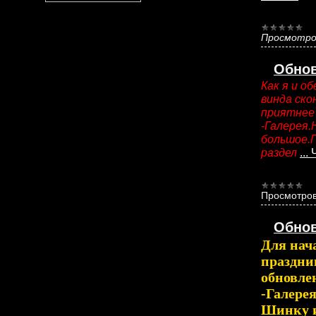
Просмотро
Обнов
Как я и о
винда ско
приятнее 
-Галерея.
большое.
раздел
...
Просмотров
Обно
Для нача
праздник
обновле
-Галере
Шинку и