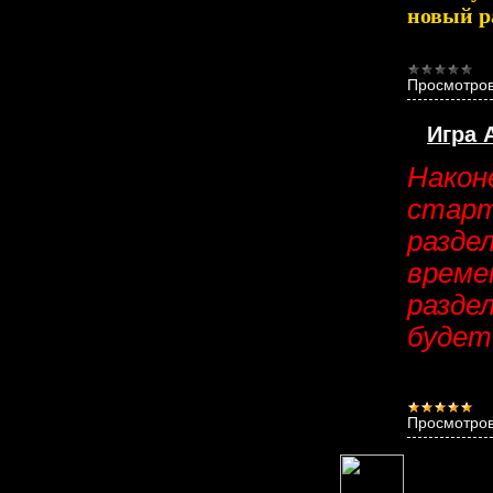
новый р
Просмотров
Игра 
Након
старт
разде
време
разде
будет
Просмотров