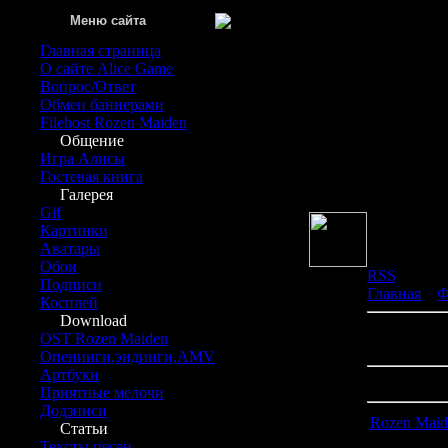
Меню сайта
Главная страница
О сайте Alice Game
Вопрос/Ответ
Обмен баннерами
Filehost Rozen Maiden
Общение
Игра Алисы
Вы вош
Гостевая книга
Гру
Галерея
Gif
Картинки
Аватары
Обои
RSS
Подписи
Главная
»
Ф
Косплей
Download
В категори
OST Rozen Maiden
Показано м
Опенинги,эндинги,AMV
Артбуки
Сортироват
Приятные мелочи
Додзинси
Rozen Maid
Статьи
Тексты песен