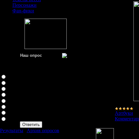
Персонажи
Фан-фики
Наш опрос
Ваша любимая кукла
Rozen Maiden
Суигинто
Канария
Суисесеки
Соусесеки
Шинку
Хинаичиго
Кира Кишоу
Артбуки
|
П
Бара Суишоу
Комментари
Результаты
|
Архив опросов
Всего ответов:
1415