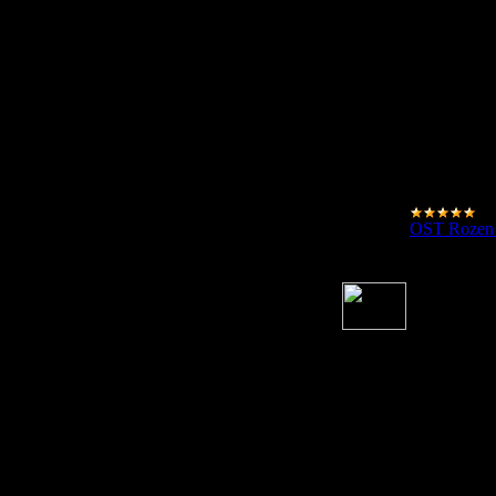
OST Rozen
06.03.2008
Copyright Alice Game © 2