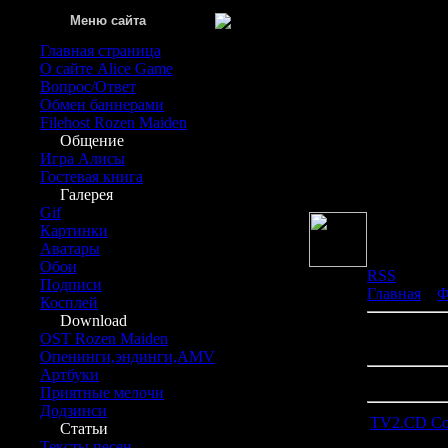
Меню сайта
Главная страница
О сайте Alice Game
Вопрос/Ответ
Обмен баннерами
Filehost Rozen Maiden
Общение
Игра Алисы
Вы вош
Гостевая книга
Гру
Галерея
Gif
Картинки
Аватары
Обои
RSS
Подписи
Главная
»
Ф
Косплей
Download
В категори
OST Rozen Maiden
Показано м
Опенинги,эндинги,AMV
Артбуки
Сортироват
Приятные мелочи
Додзинси
TV2.CD Col
Статьи
Тексты песен