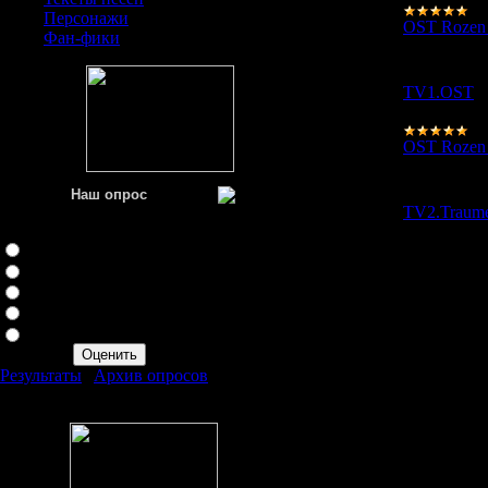
Персонажи
OST Rozen
Фан-фики
27.03.2008
TV1.OST
OST Rozen
26.03.2008
Наш опрос
TV2.Traum
Оцените мой сайт
Отлично
Хорошо
Неплохо
Плохо
Ужасно
Результаты
|
Архив опросов
Всего ответов:
517