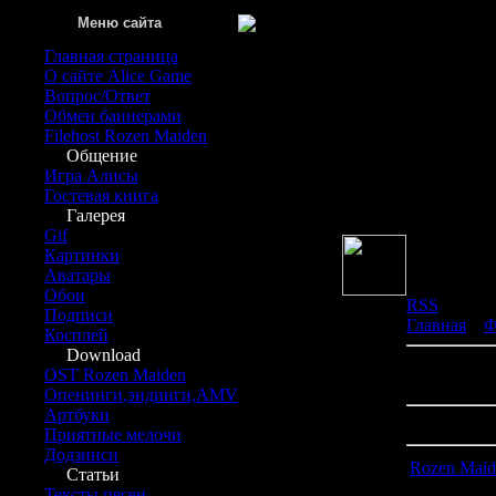
Меню сайта
Главная страница
О сайте Alice Game
Вопрос/Ответ
Обмен баннерами
Filehost Rozen Maiden
Общение
Игра Алисы
Вы вош
Гостевая книга
Гру
Галерея
Gif
Картинки
Аватары
Обои
RSS
Подписи
Главная
»
Ф
Косплей
Download
В категори
OST Rozen Maiden
Показано м
Опенинги,эндинги,AMV
Артбуки
Сортироват
Приятные мелочи
Додзинси
Rozen Maide
Статьи
Тексты песен