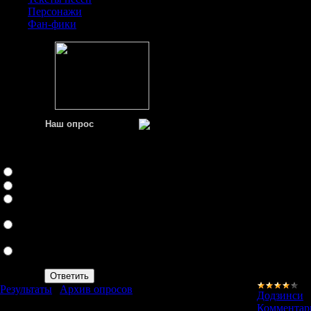
Персонажи
Фан-фики
Наш опрос
Что лучше:манга РМ или
аниме РМ?
Аниме
Манга
И то,и то.Они
дополняют друг друга
Ни манга,ни аниме не
нравятся
Rozen Maiden мною не
юзалась вообще
Результаты
|
Архив опросов
Додзинси
|
Всего ответов:
714
Комментари